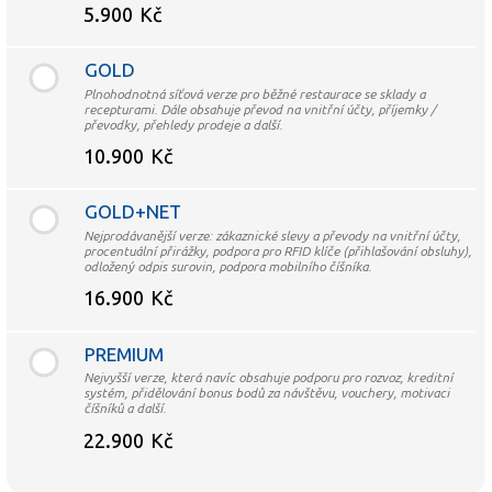
5.900
Kč
GOLD
Plnohodnotná síťová verze pro běžné restaurace se sklady a
recepturami. Dále obsahuje převod na vnitřní účty, příjemky /
převodky, přehledy prodeje a další.
10.900
Kč
GOLD+NET
Nejprodávanější verze: zákaznické slevy a převody na vnitřní účty,
procentuální přirážky, podpora pro RFID klíče (přihlašování obsluhy),
odložený odpis surovin, podpora mobilního číšníka.
16.900
Kč
PREMIUM
Nejvyšší verze, která navíc obsahuje podporu pro rozvoz, kreditní
systém, přidělování bonus bodů za návštěvu, vouchery, motivaci
číšníků a další.
22.900
Kč